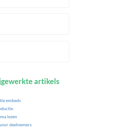
jgewerkte artikels
tie embeds
oductie
ema lezen
voor deelnemers