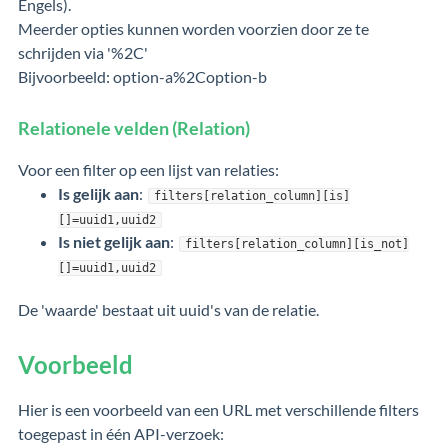
Engels).
Meerder opties kunnen worden voorzien door ze te
schrijden via '%2C'
Bijvoorbeeld: option-a%2Coption-b
Relationele velden (Relation)
Voor een filter op een lijst van relaties:
Is gelijk aan
:
filters[relation_column][is]
[]=uuid1,uuid2
Is niet gelijk aan
:
filters[relation_column][is_not]
[]=uuid1,uuid2
De 'waarde' bestaat uit uuid's van de relatie.
Voorbeeld
Hier is een voorbeeld van een URL met verschillende filters
toegepast in één API-verzoek: