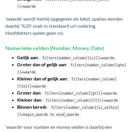
[]=waarde
'waarde' wordt hierbij opgegeven als tekst, spaties worden
daarbij '%20' zoals in standaard url-codering.
Hoofdletters spelen geen rol.
Numerieke velden (Number, Money, Date)
Gelijk aan
:
filters[number_column][is][]=waarde
Groter dan of gelijk aan
:
filters[number_column][gte]
[]=waarde
Kleiner dan of gelijk aan
:
filters[number_column]
[lte][]=waarde
Groter dan
:
filters[number_column][gt][]=waarde
Kleiner dan
:
filters[number_column][lt][]=waarde
Binnen bereik
:
filters[number_column][is_within]
[]=begin_waarde to eind_waarde
'waarde' voor number en money velden is daarbij een