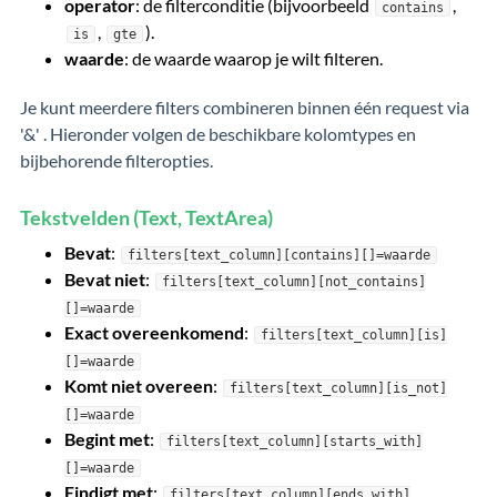
operator
: de filterconditie (bijvoorbeeld
,
contains
,
).
is
gte
waarde
: de waarde waarop je wilt filteren.
Je kunt meerdere filters combineren binnen één request via
'&' . Hieronder volgen de beschikbare kolomtypes en
bijbehorende filteropties.
Tekstvelden (Text, TextArea)
Bevat
:
filters[text_column][contains][]=waarde
Bevat niet
:
filters[text_column][not_contains]
[]=waarde
Exact overeenkomend
:
filters[text_column][is]
[]=waarde
Komt niet overeen
:
filters[text_column][is_not]
[]=waarde
Begint met
:
filters[text_column][starts_with]
[]=waarde
Eindigt met
:
filters[text_column][ends_with]