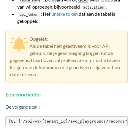
table_name
van wil oproepen, bijvoorbeeld
.
activities
: Het
unieke token
dat aan de tabel is
api_token
gekoppeld.
Opgelet:
Als de tabel niet geactiveerd is voor API
gebruik, zal je geen toegang krijgen tot de
gegevens. Daarboven zal je alleen de informatie te zien
krijgen van de kolommen die geactiveerd zijn voor hun
data te lezen.
Een voorbeeld:
De volgende call:
[GET] /api/v3/{tenant_id}/avo_playgrounds/records?to