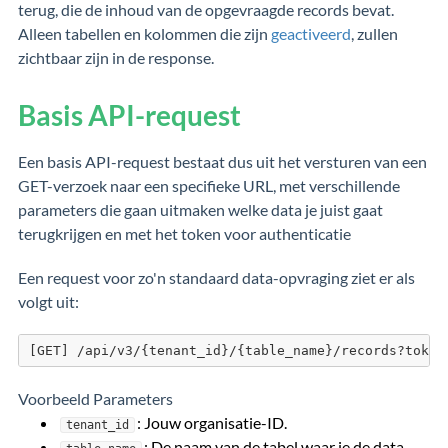
terug, die de inhoud van de opgevraagde records bevat.
Alleen tabellen en kolommen die zijn
geactiveerd
, zullen
zichtbaar zijn in de response.
Basis API-request
Een basis API-request bestaat dus uit het versturen van een
GET-verzoek naar een specifieke URL, met verschillende
parameters die gaan uitmaken welke data je juist gaat
terugkrijgen en met het token voor authenticatie
Een request voor zo'n standaard data-opvraging ziet er als
volgt uit:
[GET] /api/v3/{tenant_id}/{table_name}/records?token
Voorbeeld Parameters
: Jouw organisatie-ID.
tenant_id
: De naam van de
tabel
waar je de data