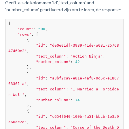
Geeft, als de kolommen 'id', 'text_column' and
'number_column' geactiveerd zijn om te lezen, de response:
{
"count"
: 
500
,
"rows"
: [
        {
"id"
: 
"de0e01df-3989-41de-a081-25768
47460e2"
,
"text_column"
: 
"Action Ninja"
,
"number_column"
: 
42
        },
        {
"id"
: 
"a3bf2ca9-e81e-4af8-9d5c-e1807
63361fa"
,
"text_column"
: 
"I Married a Forbidde
n Wolf"
,
"number_column"
: 
74
        },
        {
"id"
: 
"c654f640-100b-4a51-bbcb-1e3a9
a60ae2e"
,
"text_column"
: 
"Curse of the Death D