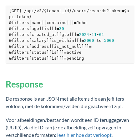
[GET] /api/v3/{tenant_id}/users/records?token
=
{a
pi_token}
&
filters[name][contains][]
=
John
&
filters[age][is][]
=
30
&
filters[created_at][gte][]
=
2024
-
11
-
01
&
filters[salary][is_within][]
=
2000
 to 
5000
&
filters[address][is_not_
null
][]
=
&
filters[status][is][]
=
active
&
filters[status][is][]
=
pending
Response
De response is aan JSON met alle items die aan je filters
voldoen, met de kolommen/velden die geactiveerd zijn.
Voor afbeeldingen/bestanden wordt een ID teruggegeven
(UUID), via die ID kan je de afbeelding zelf opvragen in
verschillende formaten:
lees hier hoe dat verloopt
.