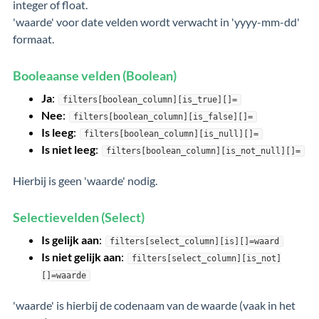
integer of float.
'waarde' voor date velden wordt verwacht in 'yyyy-mm-dd'
formaat.
Booleaanse velden (Boolean)
Ja
:
filters[boolean_column][is_true][]=
Nee
:
filters[boolean_column][is_false][]=
Is leeg
:
filters[boolean_column][is_null][]=
Is niet leeg
:
filters[boolean_column][is_not_null][]=
Hierbij is geen 'waarde' nodig.
Selectievelden (Select)
Is gelijk aan
:
filters[select_column][is][]=waard
Is niet gelijk aan
:
filters[select_column][is_not]
[]=waarde
'waarde' is hierbij de codenaam van de waarde (vaak in het