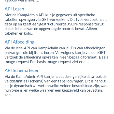
gebruik wilt maken...
API Lezen
Met de KampAdmin API kun je gegevens uit specifieke
tabellen opvragen via GET-verzoeken . Dit type verzoek haalt
data op en geeft een gestructureerde JSON-response terug,
die de inhoud van de opgevraagde records bevat. Alleen
tabellen en kolo...
API Afbeelding
Via de lees-API van KampAdmin kan je ID's van afbeeldingen
ontvangen die bij items horen. Vervolgens kan je via een GET-
verzoek de afbeelding opvragen in een bepaald formaat. Basis
Image-request Een basis Image-request ziet er al...
API Schema lezen
Via de KampAdmin API kan je naast de eigenlijke data ook de
velddefinities (schema) van een tabel opvragen. Dit is handig
als je dynamisch wil weten welke velden beschikbaar zijn, wat
hun type is, en welke waarden een keuzeveld kan bevatten,
zon...