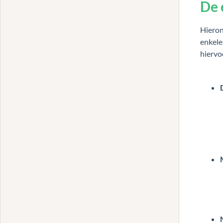
De
Hieron
enkele
hiervo