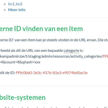
bv1
,
bv2
Meer info
erne ID vinden van een item
terne ID' van een item kan je steeds vinden in de URL ervan. Die s
rbeeld als dit de URL van een bepaalde
categorie
is:
kampadmin.be/t/staging/admin/resources/activity_categories/
f9
t=4&count=8&qhash=xxx
 dit de ID:
f99c0bb0-3e3c-437d-81e3-e9074bd0ac5e
site-systemen