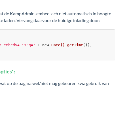
ijn dat de KampAdmin-embed zich niet automatisch in hoogte
e laden. Vervang daarvoor de huidige inlading door:
a-embedv4.js?q="
+
new
Date().getTime
());
pties' :
r wat op de pagina wel/niet mag gebeuren kwa gebruik van