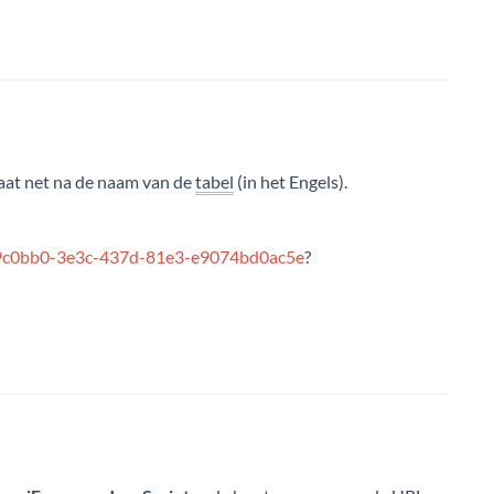
taat net na de naam van de
tabel
(in het Engels).
9c0bb0-3e3c-437d-81e3-e9074bd0ac5e
?