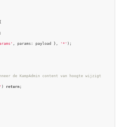
{
;
arams'
, params: payload }, 
'*'
);
nneer de KampAdmin content van hoogte wijzigt
'
) 
return
;