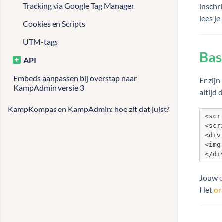
Tracking via Google Tag Manager
inschr
lees je
Cookies en Scripts
UTM-tags
Bas
API
Embeds aanpassen bij overstap naar
Er zij
KampAdmin versie 3
altijd 
KampKompas en KampAdmin: hoe zit dat juist?
<scr
<scr
<div
<img
</di
Jouw
Het
or