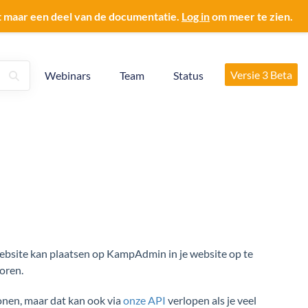
t maar een deel van de documentatie.
Log in
om meer te zien.
Versie 3 Beta
Webinars
Team
Status
e website kan plaatsen op KampAdmin in je website op te
oren.
nen, maar dat kan ook via
onze API
verlopen als je veel