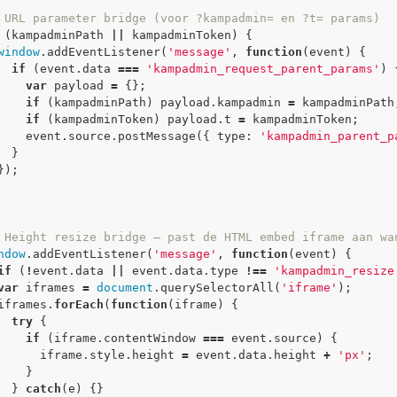
 URL parameter bridge (voor ?kampadmin= en ?t= params)
 (kampadminPath 
|
|
 kampadminToken) {
window
.
addEventListener
(
'message'
, 
function
(event) {
if
 (event.data 
=
=
=
'kampadmin_request_parent_params'
) 
var
 payload 
=
 {};
if
 (kampadminPath) payload.kampadmin 
=
 kampadminPath
if
 (kampadminToken) payload.t 
=
 kampadminToken;
        event.source.
postMessage
({ type: 
'kampadmin_parent_p
      }
    });
 Height resize bridge — past de HTML embed iframe aan wa
ndow
.
addEventListener
(
'message'
, 
function
(event) {
if
 (
!
event.data 
|
|
 event.data.type 
!
=
=
'kampadmin_resize
var
 iframes 
=
document
.
querySelectorAll
(
'iframe'
);
    iframes.
forEach
(
function
(iframe) {
try
 {
if
 (iframe.contentWindow 
=
=
=
 event.source) {
          iframe.style.height 
=
 event.data.height 
+
'px'
;
        }
      } 
catch
(e) {}