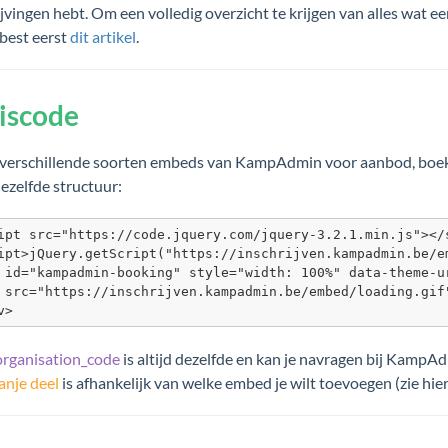
ijvingen hebt. Om een volledig overzicht te krijgen van alles wat 
 best eerst
dit artikel
.
iscode
n verschillende soorten embeds van KampAdmin voor aanbod, boeker
dezelfde structuur:
ipt src="https://code.jquery.com/jquery-3.2.1.min.js"></s
ipt>jQuery.getScript("https://inschrijven.kampadmin.be/e
 id="kampadmin-booking" style="width: 100%" data-theme-u
 src="https://inschrijven.kampadmin.be/embed/loading.gif"
v>
organisation_code
is altijd dezelfde en kan je navragen bij KampA
anje deel
is afhankelijk van welke embed je wilt toevoegen (zie hie