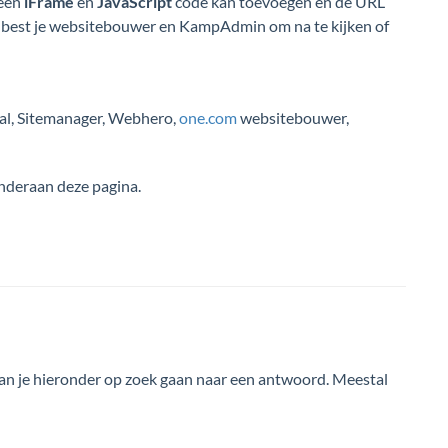
 een
iFrame
en
JavaScript
code kan toevoegen en de URL
dan best je websitebouwer en KampAdmin om na te kijken of
al, Sitemanager, Webhero,
one.com
websitebouwer,
onderaan deze pagina.
an je hieronder op zoek gaan naar een antwoord. Meestal