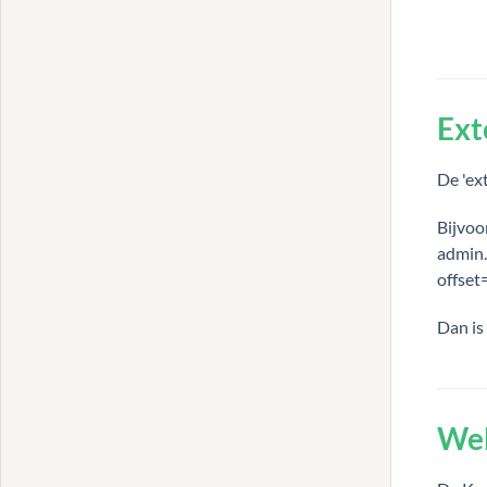
Ext
De 'ex
Bijvoo
admin.
offse
Dan is
Web