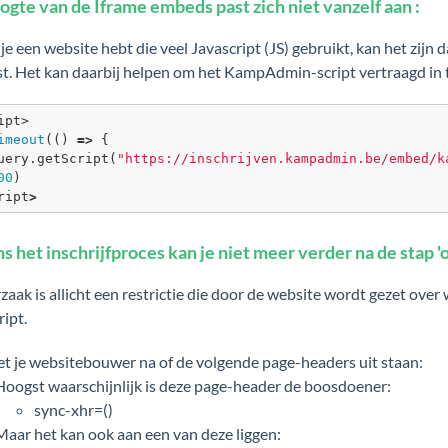
ogte van de Iframe embeds past zich niet vanzelf aan :
 je een website hebt die veel Javascript (JS) gebruikt, kan het z
t. Het kan daarbij helpen om het KampAdmin-script vertraagd in t
imeout
(() 
=
>
 {
Query.
getScript
(
"https://inschrijven.kampadmin.be/embed/k
00
)
ript
>
s het inschrijfproces kan je niet meer verder na de stap 'o
zaak is allicht een restrictie die door de website wordt gezet ove
ript.
et je websitebouwer na of de volgende page-headers uit staan:
Hoogst waarschijnlijk is deze page-header de boosdoener:
sync-xhr=()
Maar het kan ook aan een van deze liggen: