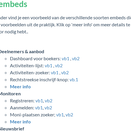
 embeds
der vind je een voorbeeld van de verschillende soorten embeds 
 voorbeelden uit de praktijk. Klik op 'meer info' om meer details te
or nodig hebt..
Deelnemers & aanbod
Dashboard voor boekers:
vb1
,
vb2
Activiteiten-lijst:
vb1
,
vb2
Activiteiten-zoeker:
vb1
,
vb2
Rechtstreekse inschrijf-knop:
vb.1
Meer info
Monitoren
Registreren:
vb1
,
vb2
Aanmelden:
vb1
,
vb2
Moni-plaatsen zoeker;
vb1
,
vb2
Meer info
Nieuwsbrief