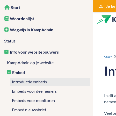
⚠️ Je be
Start
Woordenlijst
Wegwijs in KampAdmin
Status
Info voor websitebouwers
Start
KampAdmin op je website
I
Embed
Introductie embeds
Embeds voor deelnemers
In dit
Embeds voor monitoren
nemen.
Embed nieuwsbrief
Veel o