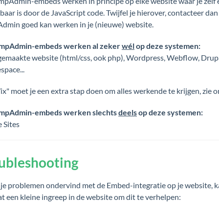
pAdmin-embeds werken in principe op elke website waar je zelf
sbaar is door de JavaScript code. Twijfel je hierover, contacteer 
min goed kan werken in je (nieuwe) website.
mpAdmin-embeds werken al zeker
wél
op deze systemen:
gemaakte website (html/css, ook php), Wordpress, Webflow, Drup
space...
x" moet je een extra stap doen om alles werkende te krijgen, zie 
mpAdmin-embeds werken slechts
deels
op deze systemen:
 Sites
ubleshooting
 je problemen ondervind met de Embed-integratie op je website, k
at een kleine ingreep in de website om dit te verhelpen: