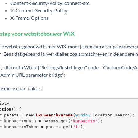
Content-Security-Policy: connect-src
X-Content-Security-Policy
X-Frame-Options
 stap voor websitebouwer WIX
 je website gebouwd is met WIX, moet je een extra scriptje toev
. Eens dat gebeurd is, werkt alles zoals omschreven in de andere h
gt dit toe in Wix bij "Settings/instellingen" onder "Custom Code/A
Admin URL parameter bridge":
 die je daar plakt is:
ipt
>
ction
() {
r
 params 
=
new
URLSearchParams
(
window
.location.search);
r
 kampadminPath 
=
 params.
get
(
'kampadmin'
);
r
 kampadminToken 
=
 params.
get
(
't'
);