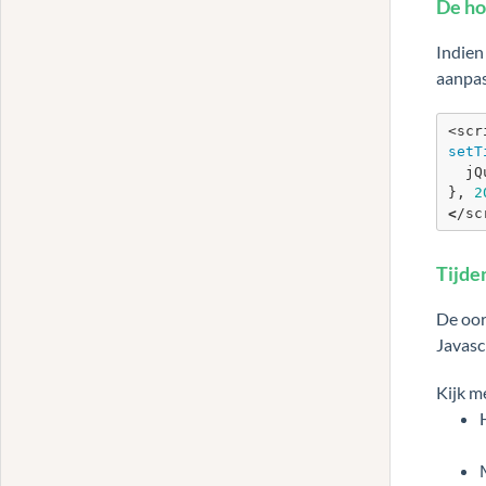
De ho
Indien
aanpas
setT
  j
}, 
2
<
/sc
Tijden
De oor
Javasc
Kijk m