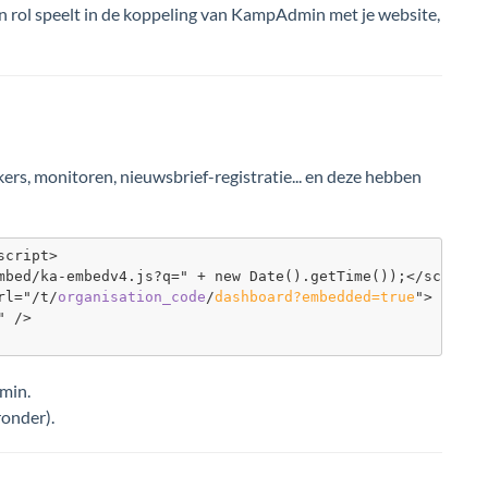
een rol speelt in de koppeling van KampAdmin met je website,
s, monitoren, nieuwsbrief-registratie... en deze hebben
cript>

mbed/ka-embedv4.js?q=" + new Date().getTime());</script>

rl="/t/
organisation_code
/
dashboard?embedded=true
">

 />

dmin.
ronder).