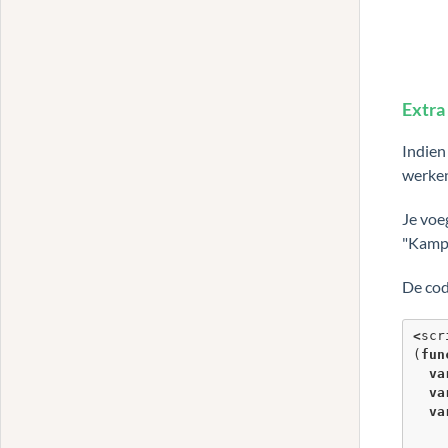
Extra
Indien
werken
Je voe
"Kamp
De code
<
scr
(
fun
va
va
va