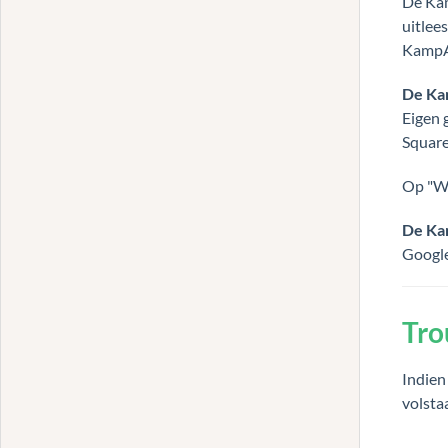
De Kam
uitlee
KampAd
De Ka
Eigen 
Square
Op "Wi
De Ka
Google
Tro
Indien
volsta