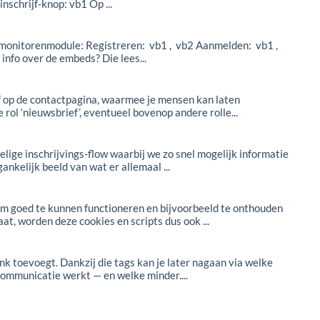
nschrijf-knop: vb1 Op ...
e monitorenmodule: Registreren: vb1 , vb2 Aanmelden: vb1 ,
nfo over de embeds? Die lees...
of op de contactpagina, waarmee je mensen kan laten
rol ‘nieuwsbrief’, eventueel bovenop andere rolle...
ge inschrijvings-flow waarbij we zo snel mogelijk informatie
ankelijk beeld van wat er allemaal ...
m goed te kunnen functioneren en bijvoorbeeld te onthouden
t, worden deze cookies en scripts dus ook ...
nk toevoegt. Dankzij die tags kan je later nagaan via welke
 communicatie werkt — en welke minder....