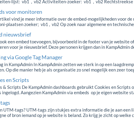
eiten-lijst: vb1 , vb2 Activiteiten-zoeker: vb1 , vb2 Rechtstreekse i
s voor monitoren
 artikel vind je meer informatie over de embed-mogelijkheden voor d
ni-plaatsen zoeker; vb1 , vb2 Op zoek naar algemene en technische i
 nieuwsbrief
 ook een embed toevoegen, bijvoorbeeld in de footer van je website 
eren voor je nieuwsbrief. Deze personen krijgen dan in KampAdmin de 
ing via Google Tag Manager
ng in KampAdmin In KampAdmin zetten we sterk in op een laagdrempeli
n. Op die manier heb je als organisatie zo snel mogelijk een zeer toeg
es en Scripts
s & Scripts De KampAdmin dashboards gebruikt Cookies en Scripts o
is ingelogd. Aangezien KampAdmin via embeds op je eigen website staa
tags
n UTM-tags? UTM-tags zijn stukjes extra informatie die je aan een li
e of bron iemand op je website is beland. Zo krijg je zicht op welke