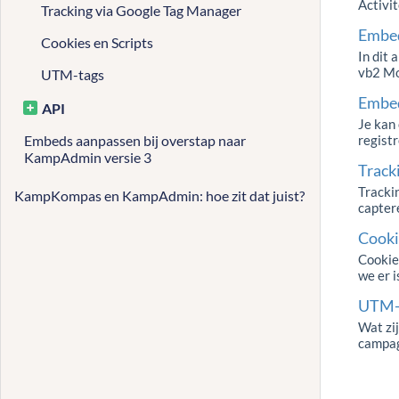
Activit
Tracking via Google Tag Manager
Embed
Cookies en Scripts
In dit
vb2 Mo
UTM-tags
Embed
API
Je kan
Embeds aanpassen bij overstap naar
registr
KampAdmin versie 3
Track
Tracki
KampKompas en KampAdmin: hoe zit dat juist?
captere
Cooki
Cookie
we er 
UTM-
Wat zij
campagn