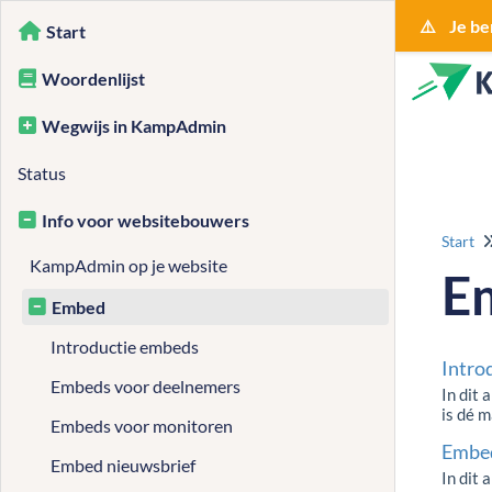
⚠️ Je be
Start
Woordenlijst
Wegwijs in KampAdmin
Status
Info voor websitebouwers
Start
KampAdmin op je website
E
Embed
Introductie embeds
Intro
Embeds voor deelnemers
In dit 
is dé 
Embeds voor monitoren
Embed
Embed nieuwsbrief
In dit