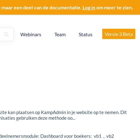
t maar een deel van de documentatie.
Log in
om meer te zien.
Versie 3 Beta
Webinars
Team
Status
ebsite kan plaatsen op KampAdmin in je website op te nemen. Dit
nisaties gebruiken deze methode oo...
de deelnemersmodule: Dashboard voor boekers: vb1 , vb2